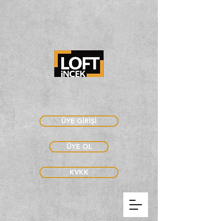
ÜYE GİRİŞİ
ÜYE OL
KVKK